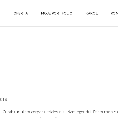
E
OFERTA
MOJE PORTFOLIO
KAROL
KO
2018
ue. Curabitur ullam corper ultricies nisi. Nam eget dui. Etiam rho