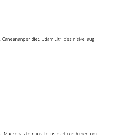
. Caneananper diet. Utiam ultri cies nisivel aug
n cus. Maecenas tempus, tellus eget condi mentum