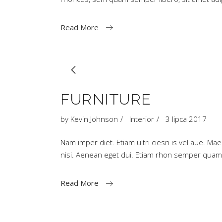
Read More
FURNITURE
by
Kevin Johnson
Interior
3 lipca 2017
Nam imper diet. Etiam ultri ciesn is vel aue. 
nisi. Aenean eget dui. Etiam rhon semper quam
Read More