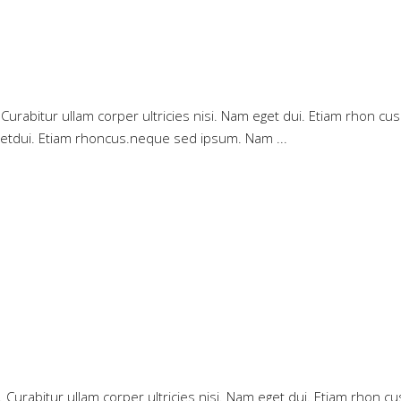
. Curabitur ullam corper ultricies nisi. Nam eget dui. Etiam rhon cus
me getdui. Etiam rhoncus.neque sed ipsum. Nam
ue. Curabitur ullam corper ultricies nisi. Nam eget dui. Etiam rho