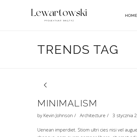
HOM
TRENDS TAG
MINIMALISM
by
Kevin Johnson
Architecture
3 stycznia 
Uenean imperdiet. Stiom ultri cies nisi vel aug