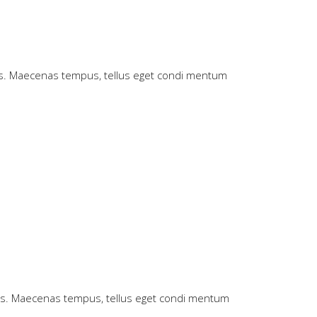
góry
oraz
do
dołu
n cus. Maecenas tempus, tellus eget condi mentum
aby
zwiększyć
lub
zmniejszyć
głośność.
n cus. Maecenas tempus, tellus eget condi mentum