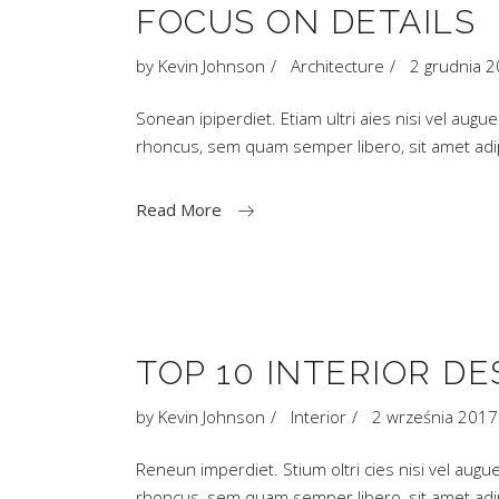
FOCUS ON DETAILS
by
Kevin Johnson
Architecture
2 grudnia 
Sonean ipiperdiet. Etiam ultri aies nisi vel aug
rhoncus, sem quam semper libero, sit amet a
Read More
TOP 10 INTERIOR DE
by
Kevin Johnson
Interior
2 września 2017
Reneun imperdiet. Stium oltri cies nisi vel aug
rhoncus, sem quam semper libero, sit amet a