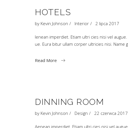
HOTELS
by
Kevin Johnson
Interior
2 lipca 2017
Ienean imperdiet. Etiam ultri cies nisi vel augue
ue. Eura bitur ullam corper ultricies nisi. Na
Read More
DINNING ROOM
by
Kevin Johnson
Design
22 czerwca 2017
Aenean imperdiet. Etiam ultri cies nisi vel aug