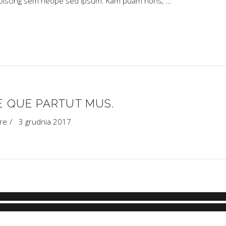
dipiscing sem neope sed ipsum. Kam puam nons,
E QUE PARTUT MUS.
re
3 grudnia 2017