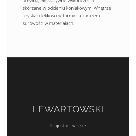
drewna, ekskluzywne wykończenia
skórzane w odcieniu koniakowym. Wnętrze
uzyskało lekkości w formie, a zarazem
surowości w materiałach.
LEWARTOWSKI
Projektant wnętrz