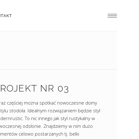
NTAKT
ROJEKT NR 03
raz częściej można spotkać nowoczesne domy
tylu stodoła. Idealnym rozwiązaniem będzie styl
ernrustic. To nic innego jak styl rustykalny w
woczesnej odsłonie. Znajdziemy w nim dużo
ementów celowo postarzanych tj. belki