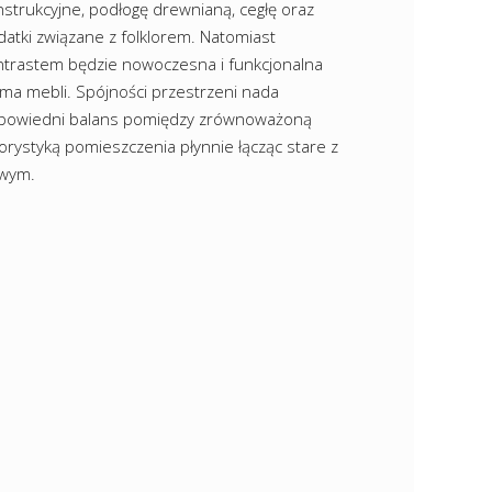
nstrukcyjne, podłogę drewnianą, cegłę oraz
datki związane z folklorem. Natomiast
ntrastem będzie nowoczesna i funkcjonalna
rma mebli. Spójności przestrzeni nada
powiedni balans pomiędzy zrównoważoną
orystyką pomieszczenia płynnie łącząc stare z
wym.