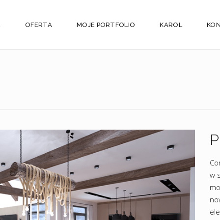
E
OFERTA
MOJE PORTFOLIO
KAROL
KO
P
Co
w s
mod
no
el