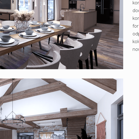
ko
do
ko
fo
od
kol
no